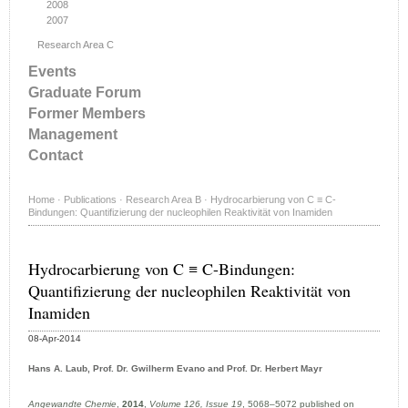
2008
2007
Research Area C
Events
Graduate Forum
Former Members
Management
Contact
Home
·
Publications
·
Research Area B
·
Hydrocarbierung von C ≡ C-
Bindungen: Quantifizierung der nucleophilen Reaktivität von Inamiden
Hydrocarbierung von C ≡ C-Bindungen:
Quantifizierung der nucleophilen Reaktivität von
Inamiden
08-Apr-2014
Hans A. Laub, Prof. Dr. Gwilherm Evano and Prof. Dr. Herbert Mayr
Angewandte Chemie
,
2014
,
Volume 126, Issue 19
, 5068–5072 published on