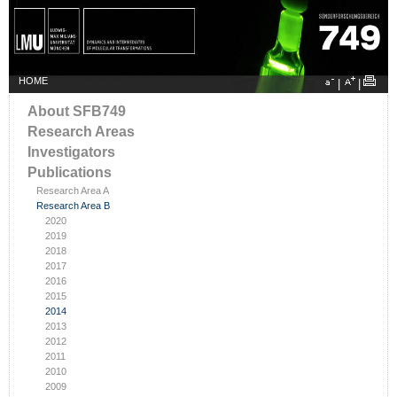
HOME
|
|
About SFB749
Research Areas
Investigators
Publications
Research Area A
Research Area B
2020
2019
2018
2017
2016
2015
2014
2013
2012
2011
2010
2009