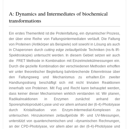
A: Dynamics and Intermediates of biochemical
transformations
Ein erstes Themenfeld ist die Proteinfaltung, ein dynamischer Prozess,
der über eine Reihe von Faltungsintermediaten verläuft. Die Faltung
von Proteinen (Antikörper als Beispiele) soll sowohl in Lösung als auch
in Chaperonen durch
cutting edge
zeitaufgelöste Techniken (ns-fs IR-
Spektroskopie) untersucht werden. In diesem Gebiet setzen wir auch
die FRET Methode in Kombination mit Einzelmolekülmessungen ein.
Durch die gezielte Kombination der verschiedenen Methoden erhoffen
wir unter theoretischer Begleitung bahnbrechende Erkenntnisse über
den Faltungsweg und Mechanismus zu erhalten.Ein zweiter
Handlungsstrang beschäftigt sich mit nicht trivialen Reaktionen
innerhalb von Proteinen. Mit Fug und Recht kann behauptet werden,
dass keiner dieser Mechanismen wirklich verstanden ist. Wir planen,
Radikalreaktionen in Enzymen zunächst anhand der
Sporenphotoprodukt-Lyase und vor allem anhand der (6-4)-Photolyase
durch Kristallisation von Enzym-Intermediat-Komplexen zu
untersuchen. Hinzukommen zeitaufgelöste IR- und UV-Messungen,
unterstützt von quantenchemischen und –dynamischen Rechnungen,
an der CPD-Photolyase, vor allem aber an der (6-4)-Photolyase und