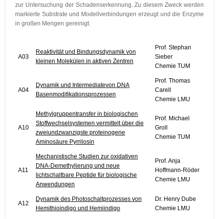
zur Untersuchung der Schadenserkennung. Zu diesem Zweck werden
markierte Substrate und Modellverbindungen erzeugt und die Enzyme
in großen Mengen gereinigt.
Prof. Stephan
Reaktivität und Bindungsdynamik von
A03
Sieber
kleinen Molekülen in aktiven Zentren
Chemie TUM
Prof. Thomas
Dynamik und Intermediatevon DNA
A04
Carell
Basenmodifikationsprozessen
Chemie LMU
Methylgruppentransfer in biologischen
Prof. Michael
Stoffwechselsystemen vermittelt über die
A10
Groll
zweiundzwanzigste proteinogene
Chemie TUM
Aminosäure Pyrrilosin
Mechanistische Studien zur oxidativen
Prof. Anja
DNA-Demethylierung und neue
A11
Hoffmann-Röder
lichtschaltbare Peptide für biologische
Chemie LMU
Anwendungen
Dynamik des Photoschaltprozesses von
Dr. Henry Dube
A12
Hemithioindigo und Hemiindigo
Chemie LMU