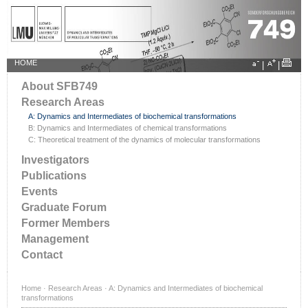
HOME
|
|
About SFB749
Research Areas
A: Dynamics and Intermediates of biochemical transformations
B: Dynamics and Intermediates of chemical transformations
C: Theoretical treatment of the dynamics of molecular transformations
Investigators
Publications
Events
Graduate Forum
Former Members
Management
Contact
Home
·
Research Areas
·
A: Dynamics and Intermediates of biochemical
transformations