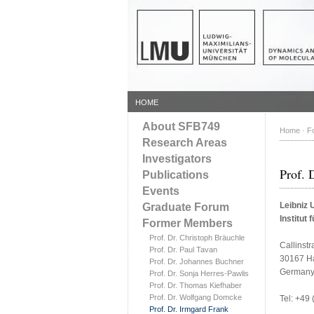
HOME
About SFB749
Home
·
F
Research Areas
Investigators
Prof. 
Publications
Events
Leibniz 
Graduate Forum
Institut
Former Members
Prof. Dr. Christoph Bräuchle
Callinst
Prof. Dr. Paul Tavan
30167 H
Prof. Dr. Johannes Buchner
German
Prof. Dr. Sonja Herres-Pawlis
Prof. Dr. Thomas Kiefhaber
Prof. Dr. Wolfgang Domcke
Tel: +49
Prof. Dr. Irmgard Frank