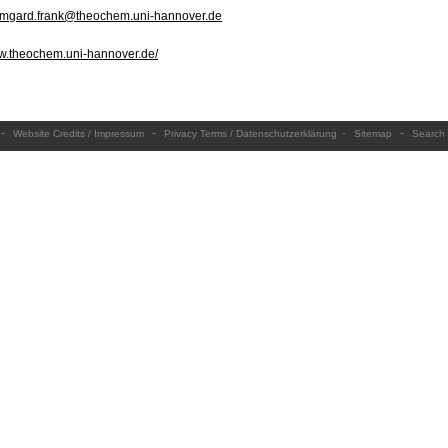
rmgard.frank@theochem.uni-hannover.de
ww.theochem.uni-hannover.de/
-
-
-
-
Website Credits / Impressum
Privacy Terms / Datenschutzerklärung
Sitemap
Search