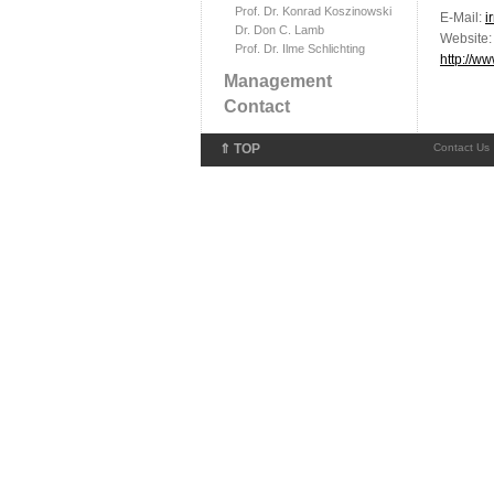
Prof. Dr. Konrad Koszinowski
E-Mail:
i
Dr. Don C. Lamb
Website:
Prof. Dr. Ilme Schlichting
http://w
Management
Contact
⇑ TOP
Contact Us