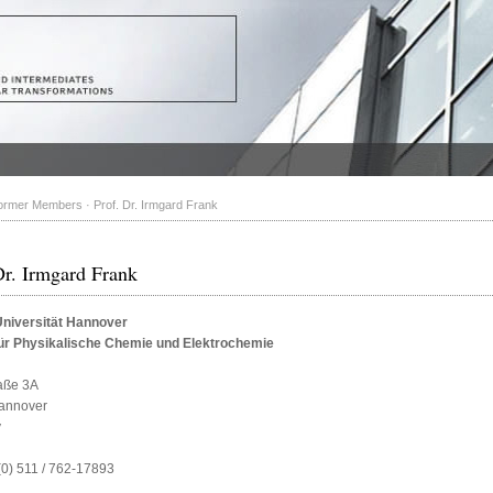
ormer Members
·
Prof. Dr. Irmgard Frank
Dr. Irmgard Frank
Universität Hannover
 für Physikalische Chemie und Elektrochemie
raße 3A
annover
y
 (0) 511 / 762-17893