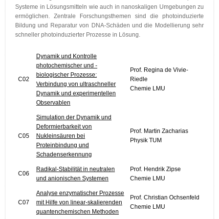
Systeme in Lösungsmitteln wie auch in nanoskaligen Umgebungen zu
ermöglichen. Zentrale Forschungsthemen sind die photoinduzierte
Bildung und Reparatur von DNA-Schäden und die Modellierung sehr
schneller photoinduzierter Prozesse in Lösung.
Dynamik und Kontrolle
photochemischer und -
Prof. Regina de Vivie-
biologischer Prozesse:
C02
Riedle
Verbindung von ultraschneller
Chemie LMU
Dynamik und experimentellen
Observablen
Simulation der Dynamik und
Deformierbarkeit von
Prof. Martin Zacharias
C05
Nukleinsäuren bei
Physik TUM
Proteinbindung und
Schadenserkennung
Radikal-Stabilität in neutralen
Prof. Hendrik Zipse
C06
und anionischen Systemen
Chemie LMU
Analyse enzymatischer Prozesse
Prof. Christian Ochsenfeld
C07
mit Hilfe von linear-skalierenden
Chemie LMU
quantenchemischen Methoden