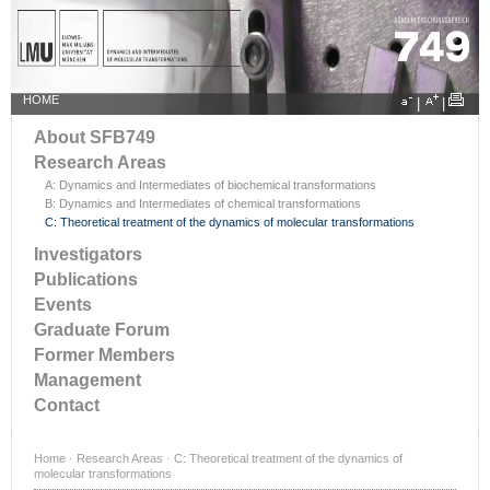
HOME
|
|
About SFB749
Research Areas
A: Dynamics and Intermediates of biochemical transformations
B: Dynamics and Intermediates of chemical transformations
C: Theoretical treatment of the dynamics of molecular transformations
Investigators
Publications
Events
Graduate Forum
Former Members
Management
Contact
Home
·
Research Areas
·
C: Theoretical treatment of the dynamics of
molecular transformations